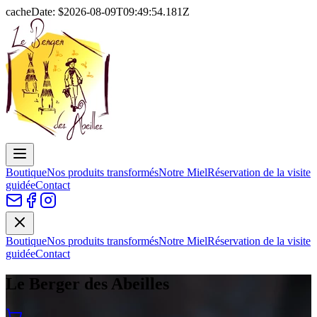
cacheDate: $
2026-08-09T09:49:54.181Z
Boutique
Nos produits transformés
Notre Miel
Réservation de la visite
guidée
Contact
Boutique
Nos produits transformés
Notre Miel
Réservation de la visite
guidée
Contact
Le Berger des Abeilles